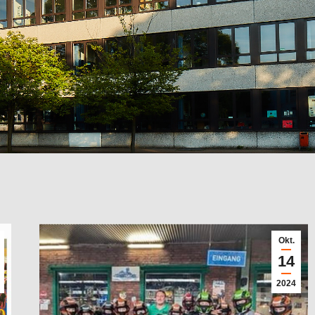
Okt.
14
2024