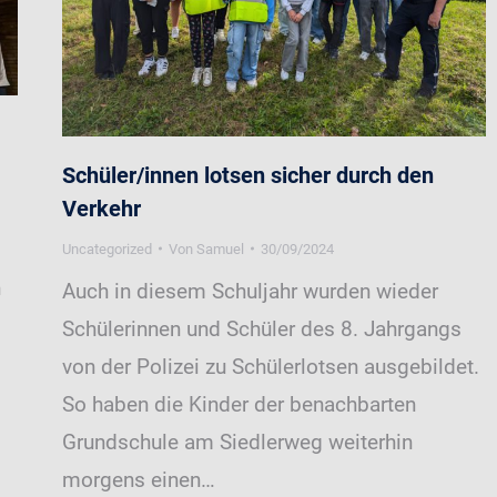
Schüler/innen lotsen sicher durch den
Verkehr
Uncategorized
Von
Samuel
30/09/2024
n
Auch in diesem Schuljahr wurden wieder
Schülerinnen und Schüler des 8. Jahrgangs
von der Polizei zu Schülerlotsen ausgebildet.
So haben die Kinder der benachbarten
Grundschule am Siedlerweg weiterhin
morgens einen…