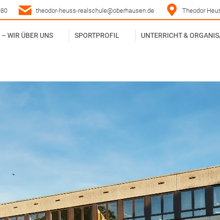
980
theodor-heuss-realschule@oberhausen.de
Theodor Heus
– WIR ÜBER UNS
SPORTPROFIL
UNTERRICHT & ORGANIS
– WIR ÜBER UNS
SPORTPROFIL
UNTERRICHT & ORGANIS