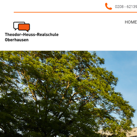
0208 - 6213
HOME 
HOME 