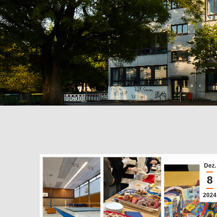
Dez.
8
2024