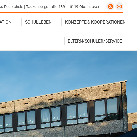
s Realschule | Tackenbergstraße 139 | 46119 Oberhausen
Instagram
E-
ATION
SCHULLEBEN
KONZEPTE & KOOPERATIONEN
page
Mail
ATION
SCHULLEBEN
KONZEPTE & KOOPERATIONEN
opens
page
ELTERN/SCHÜLER/SERVICE
in
opens
new
in
ELTERN/SCHÜLER/SERVICE
window
new
windo