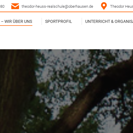
980
theodor-heuss-realschule@oberhausen.de
Theodor Heus
– WIR ÜBER UNS
SPORTPROFIL
UNTERRICHT & ORGANIS
– WIR ÜBER UNS
SPORTPROFIL
UNTERRICHT & ORGANIS