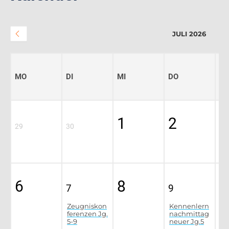
JULI 2026
MO
DI
MI
DO
FR
1
2
3
29
30
En
Jg
6
8
1
7
9
Zeugniskon
Kennenlern
ferenzen Jg.
nachmittag
5-9
neuer Jg.5