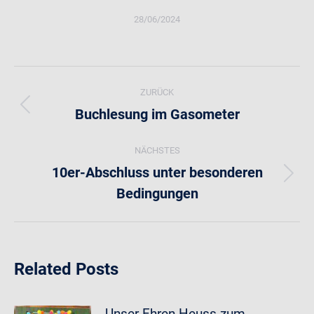
28/06/2024
Kommentarnavigation
ZURÜCK
Buchlesung im Gasometer
Vorheriger
Beitrag:
NÄCHSTES
10er-Abschluss unter besonderen
Nächster
Bedingungen
Beitrag:
Related Posts
Unser Ehren-Heuss zum