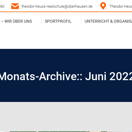
980
theodor-heuss-realschule@oberhausen.de
Theodor Heus
– WIR ÜBER UNS
SPORTPROFIL
UNTERRICHT & ORGANIS
– WIR ÜBER UNS
SPORTPROFIL
UNTERRICHT & ORGANIS
Monats-Archive::
Juni 202