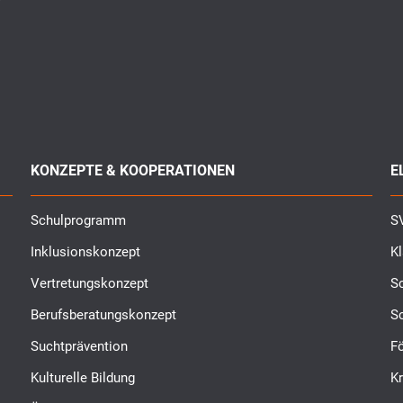
KONZEPTE & KOOPERATIONEN
E
Schulprogramm
SV
Inklusionskonzept
K
Vertretungskonzept
Sc
Berufsberatungskonzept
S
Suchtprävention
Fö
Kulturelle Bildung
K