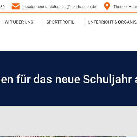
980
theodor-heuss-realschule@oberhausen.de
Theodor Heus
– WIR ÜBER UNS
SPORTPROFIL
UNTERRICHT & ORGANIS
– WIR ÜBER UNS
SPORTPROFIL
UNTERRICHT & ORGANIS
en für das neue Schuljahr