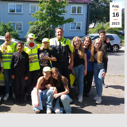
Aug.
16
2023