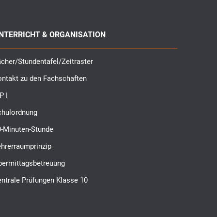
NTERRICHT & ORGANISATION
cher/Stundentafel/Zeitraster
ontakt zu den Fachschaften
P I
chulordnung
0-Minuten-Stunde
ehrerraumprinzip
bermittagsbetreuung
ntrale Prüfungen Klasse 10