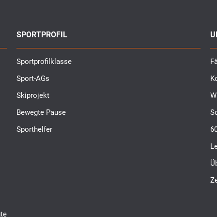
SPORTPROFIL
U
Sportprofilklasse
Fä
Sport-AGs
K
Skiprojekt
W
Bewegte Pause
S
Sporthelfer
6
L
Ü
Ze
te