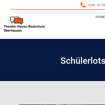
0208 - 6213
HOME 
HOME 
Schülerlots