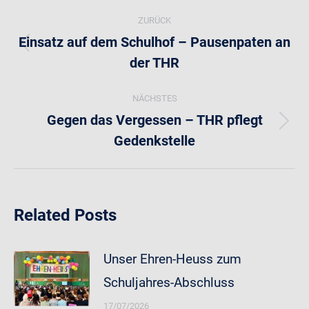
Kommentarnavigation
ZURÜCK
Einsatz auf dem Schulhof – Pausenpaten an
Vorheriger
der THR
Beitrag:
NÄCHSTES
Gegen das Vergessen – THR pflegt
Nächster
Gedenkstelle
Beitrag:
Related Posts
Unser Ehren-Heuss zum
Schuljahres-Abschluss
17/07/2026