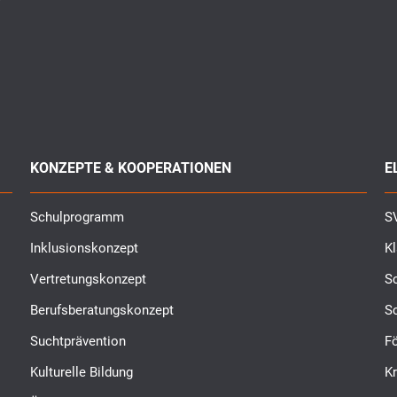
KONZEPTE & KOOPERATIONEN
E
Schulprogramm
SV
Inklusionskonzept
K
Vertretungskonzept
Sc
Berufsberatungskonzept
S
Suchtprävention
Fö
Kulturelle Bildung
K