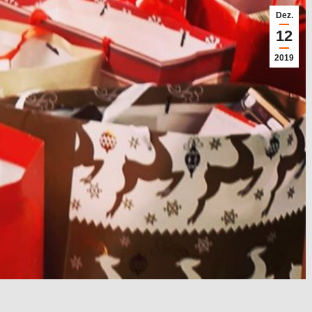
Dez.
12
2019