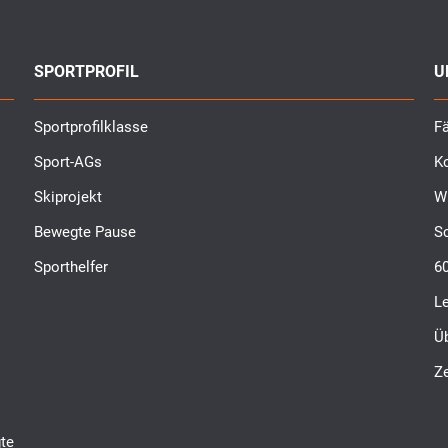
SPORTPROFIL
U
Sportprofilklasse
Fä
Sport-AGs
K
Skiprojekt
W
Bewegte Pause
S
Sporthelfer
6
L
Ü
Ze
te