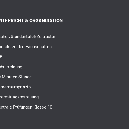
NTERRICHT & ORGANISATION
cher/Stundentafel/Zeitraster
ontakt zu den Fachschaften
P I
chulordnung
0-Minuten-Stunde
ehrerraumprinzip
bermittagsbetreuung
ntrale Prüfungen Klasse 10