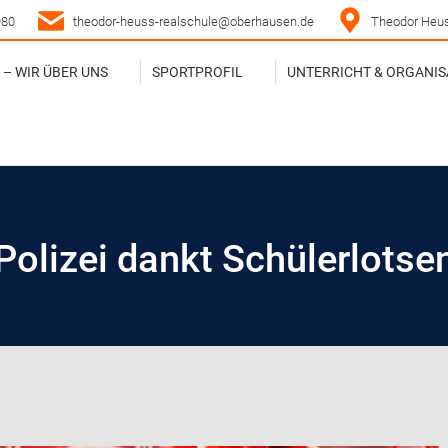
980
theodor-heuss-realschule@oberhausen.de
Theodor Heus
– WIR ÜBER UNS
SPORTPROFIL
UNTERRICHT & ORGANIS
– WIR ÜBER UNS
SPORTPROFIL
UNTERRICHT & ORGANIS
Polizei dankt Schülerlotse