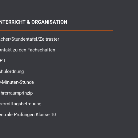
NTERRICHT & ORGANISATION
cher/Stundentafel/Zeitraster
ontakt zu den Fachschaften
P I
chulordnung
0-Minuten-Stunde
ehrerraumprinzip
bermittagsbetreuung
ntrale Prüfungen Klasse 10