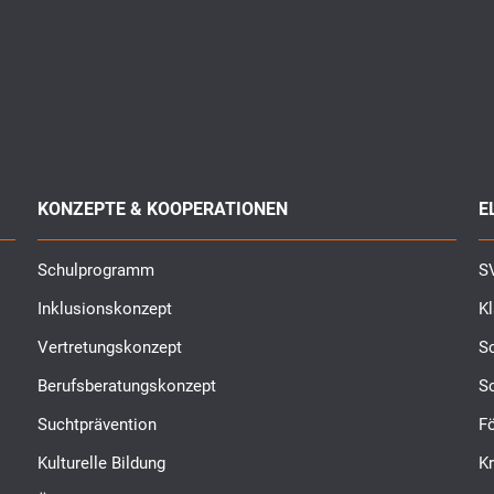
KONZEPTE & KOOPERATIONEN
E
Schulprogramm
SV
Inklusionskonzept
K
Vertretungskonzept
Sc
Berufsberatungskonzept
S
Suchtprävention
Fö
Kulturelle Bildung
K