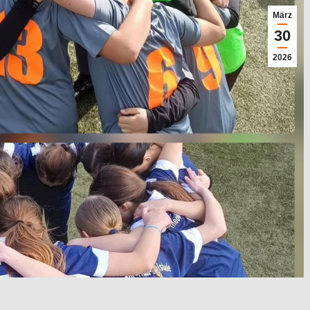
März
30
2026