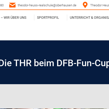
980
theodor-heuss-realschule@oberhausen.de
Theodor Heus
– WIR ÜBER UNS
SPORTPROFIL
UNTERRICHT & ORGANIS
– WIR ÜBER UNS
SPORTPROFIL
UNTERRICHT & ORGANIS
Die THR beim DFB-Fun-Cu