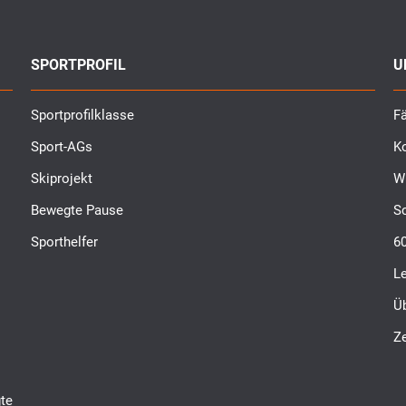
SPORTPROFIL
U
Sportprofilklasse
Fä
Sport-AGs
K
Skiprojekt
W
Bewegte Pause
S
Sporthelfer
6
L
Ü
Ze
te