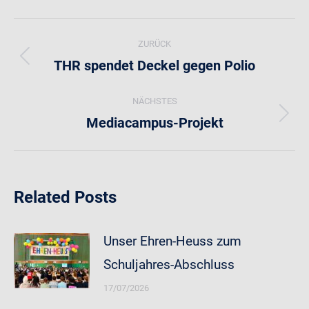
Kommentarnavigation
ZURÜCK
THR spendet Deckel gegen Polio
Vorheriger
Beitrag:
NÄCHSTES
Mediacampus-Projekt
Nächster
Beitrag:
Related Posts
Unser Ehren-Heuss zum
Schuljahres-Abschluss
17/07/2026