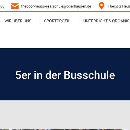
980
theodor-heuss-realschule@oberhausen.de
Theodor Heus
– WIR ÜBER UNS
SPORTPROFIL
UNTERRICHT & ORGANIS
– WIR ÜBER UNS
SPORTPROFIL
UNTERRICHT & ORGANIS
5er in der Busschule