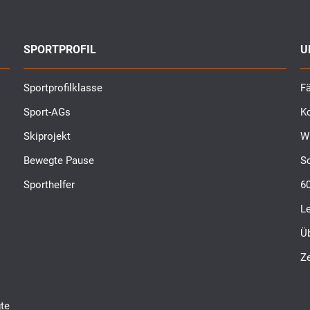
SPORTPROFIL
U
Sportprofilklasse
Fä
Sport-AGs
K
Skiprojekt
W
Bewegte Pause
S
Sporthelfer
6
L
Ü
Ze
te