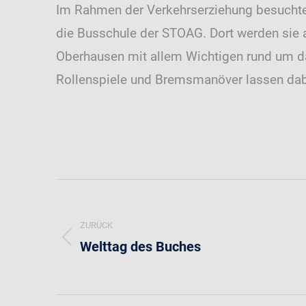
Im Rahmen der Verkehrserziehung besuchten
die Busschule der STOAG. Dort werden sie a
Oberhausen mit allem Wichtigen rund um d
Rollenspiele und Bremsmanöver lassen dab
Kommentarnavigation
ZURÜCK
Welttag des Buches
Vorheriger
Beitrag: