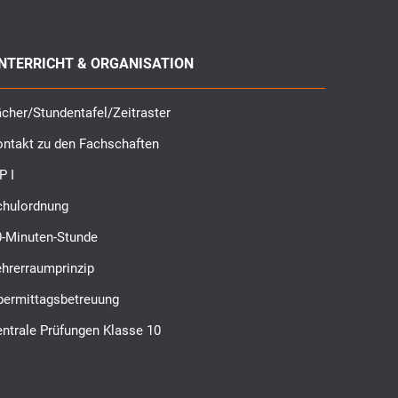
NTERRICHT & ORGANISATION
cher/Stundentafel/Zeitraster
ontakt zu den Fachschaften
P I
chulordnung
0-Minuten-Stunde
ehrerraumprinzip
bermittagsbetreuung
ntrale Prüfungen Klasse 10