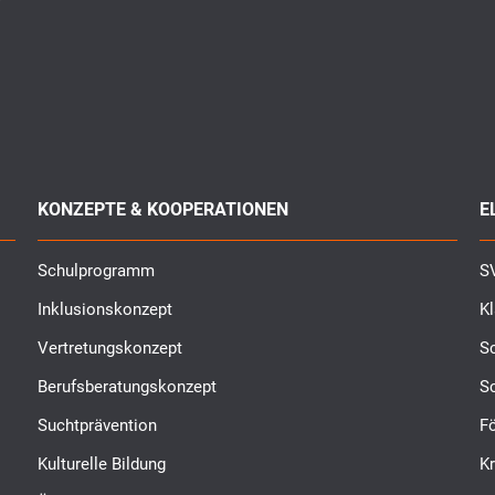
KONZEPTE & KOOPERATIONEN
E
Schulprogramm
SV
Inklusionskonzept
K
Vertretungskonzept
Sc
Berufsberatungskonzept
S
Suchtprävention
Fö
Kulturelle Bildung
K