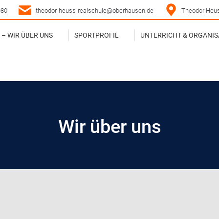
980
theodor-heuss-realschule@oberhausen.de
Theodor Heus
– WIR ÜBER UNS
SPORTPROFIL
UNTERRICHT & ORGANIS
– WIR ÜBER UNS
SPORTPROFIL
UNTERRICHT & ORGANIS
Wir über uns