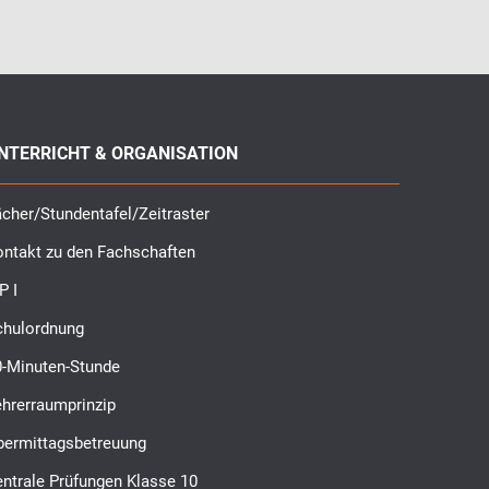
NTERRICHT & ORGANISATION
cher/Stundentafel/Zeitraster
ontakt zu den Fachschaften
P I
chulordnung
0-Minuten-Stunde
ehrerraumprinzip
bermittagsbetreuung
ntrale Prüfungen Klasse 10