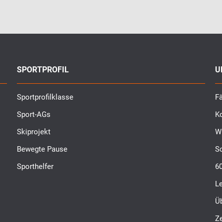
SPORTPROFIL
U
Sportprofilklasse
Fä
Sport-AGs
K
Skiprojekt
W
Bewegte Pause
S
Sporthelfer
6
L
Ü
Ze