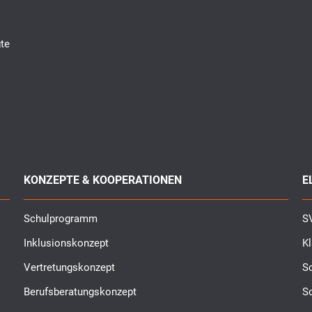
te
KONZEPTE & KOOPERATIONEN
E
Schulprogramm
SV
Inklusionskonzept
K
Vertretungskonzept
Sc
Berufsberatungskonzept
S