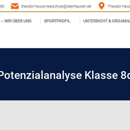
980
theodor-heuss-realschule@oberhausen.de
Theodor Heus
– WIR ÜBER UNS
SPORTPROFIL
UNTERRICHT & ORGANIS
– WIR ÜBER UNS
SPORTPROFIL
UNTERRICHT & ORGANIS
Potenzialanalyse Klasse 8