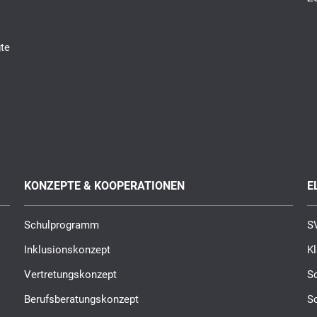
te
KONZEPTE & KOOPERATIONEN
E
Schulprogramm
SV
Inklusionskonzept
K
Vertretungskonzept
Sc
Berufsberatungskonzept
S