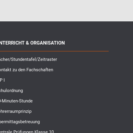
NTERRICHT & ORGANISATION
cher/Stundentafel/Zeitraster
ontakt zu den Fachschaften
P I
chulordnung
0-Minuten-Stunde
ehrerraumprinzip
bermittagsbetreuung
ntrale Prüfungen Klasse 10