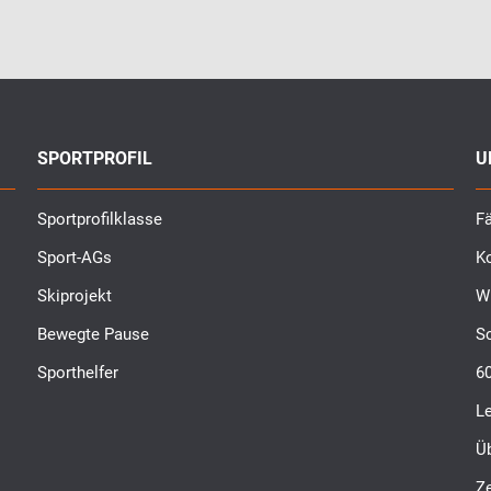
SPORTPROFIL
U
Sportprofilklasse
Fä
Sport-AGs
K
Skiprojekt
W
Bewegte Pause
S
Sporthelfer
6
L
Ü
Ze