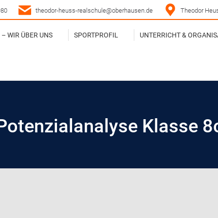
980
theodor-heuss-realschule@oberhausen.de
Theodor Heus
– WIR ÜBER UNS
SPORTPROFIL
UNTERRICHT & ORGANIS
– WIR ÜBER UNS
SPORTPROFIL
UNTERRICHT & ORGANIS
Potenzialanalyse Klasse 8