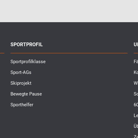
SPORTPROFIL
U
Sportprofilklasse
Fä
Sport-AGs
K
Skiprojekt
W
Bewegte Pause
S
Sporthelfer
6
L
Ü
Ze