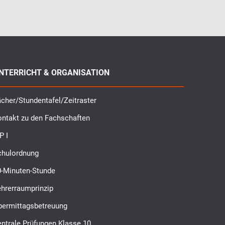
NTERRICHT & ORGANISATION
cher/Stundentafel/Zeitraster
ontakt zu den Fachschaften
P I
chulordnung
0-Minuten-Stunde
ehrerraumprinzip
bermittagsbetreuung
ntrale Prüfungen Klasse 10