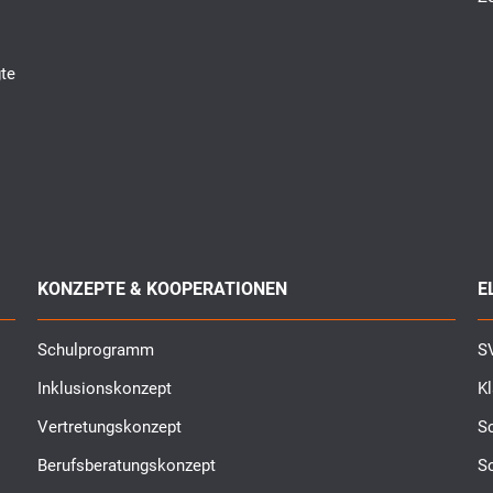
te
KONZEPTE & KOOPERATIONEN
E
Schulprogramm
SV
Inklusionskonzept
K
Vertretungskonzept
Sc
Berufsberatungskonzept
S