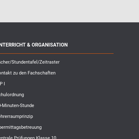
NTERRICHT & ORGANISATION
cher/Stundentafel/Zeitraster
ontakt zu den Fachschaften
P I
chulordnung
0-Minuten-Stunde
ehrerraumprinzip
bermittagsbetreuung
ntrale Prüfungen Klasse 10