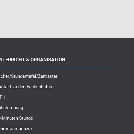
NTERRICHT & ORGANISATION
cher/Stundentafel/Zeitraster
ontakt zu den Fachschaften
P I
chulordnung
0-Minuten-Stunde
ehrerraumprinzip