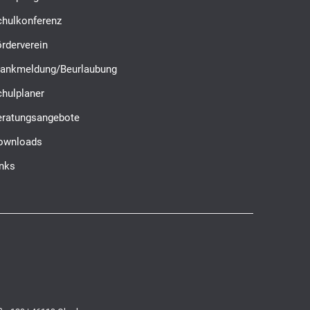
chulkonferenz
rderverein
rankmeldung/Beurlaubung
chulplaner
eratungsangebote
ownloads
inks