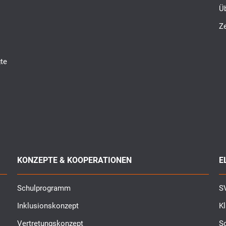
Ü
Ze
te
KONZEPTE & KOOPERATIONEN
E
Schulprogramm
SV
Inklusionskonzept
K
Vertretungskonzept
Sc