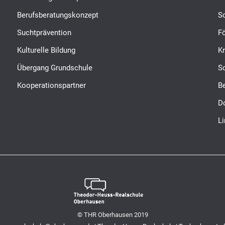
Berufsberatungskonzept
S
Suchtprävention
Fö
Kulturelle Bildung
K
Übergang Grundschule
S
Kooperationspartner
B
D
L
© THR Oberhausen 2019