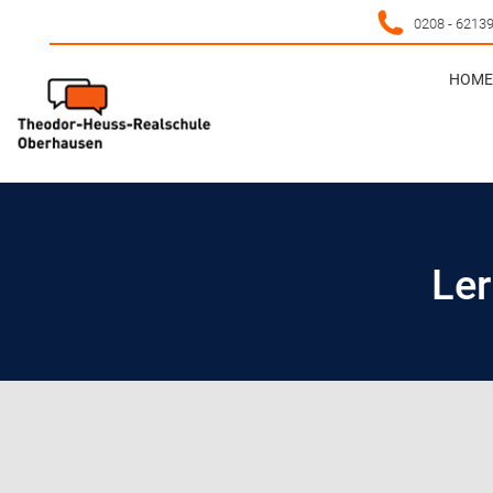
0208 - 6213
HOME 
HOME 
Ler