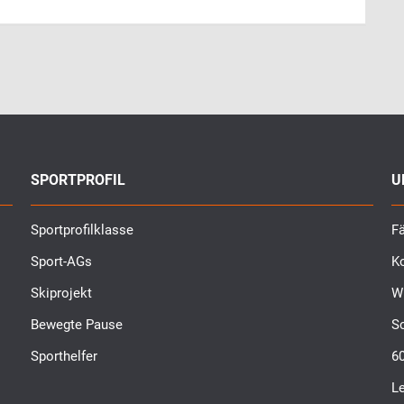
SPORTPROFIL
U
Sportprofilklasse
Fä
Sport-AGs
K
Skiprojekt
W
Bewegte Pause
S
Sporthelfer
6
L