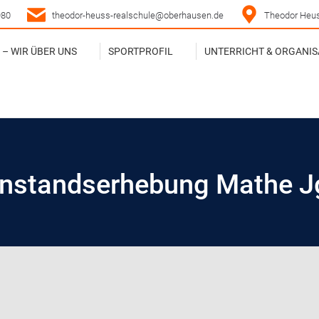
980
theodor-heuss-realschule@oberhausen.de
Theodor Heus
– WIR ÜBER UNS
SPORTPROFIL
UNTERRICHT & ORGANIS
– WIR ÜBER UNS
SPORTPROFIL
UNTERRICHT & ORGANIS
nstandserhebung Mathe J