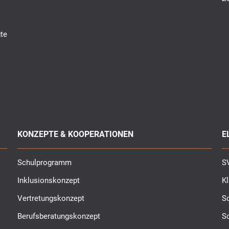
te
KONZEPTE & KOOPERATIONEN
E
Schulprogramm
SV
Inklusionskonzept
K
Vertretungskonzept
Sc
Berufsberatungskonzept
S