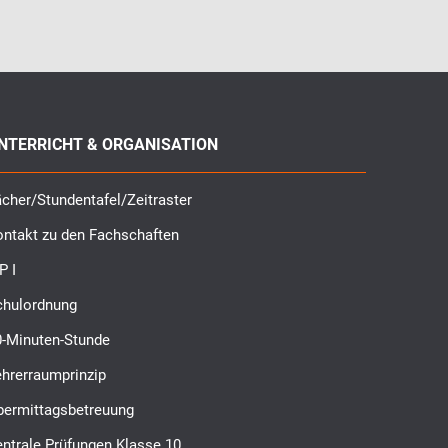
NTERRICHT & ORGANISATION
cher/Stundentafel/Zeitraster
ontakt zu den Fachschaften
P I
chulordnung
0-Minuten-Stunde
ehrerraumprinzip
bermittagsbetreuung
ntrale Prüfungen Klasse 10