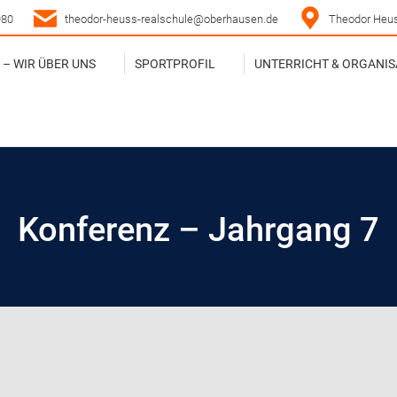
980
theodor-heuss-realschule@oberhausen.de
Theodor Heus
– WIR ÜBER UNS
SPORTPROFIL
UNTERRICHT & ORGANIS
– WIR ÜBER UNS
SPORTPROFIL
UNTERRICHT & ORGANIS
Konferenz – Jahrgang 7