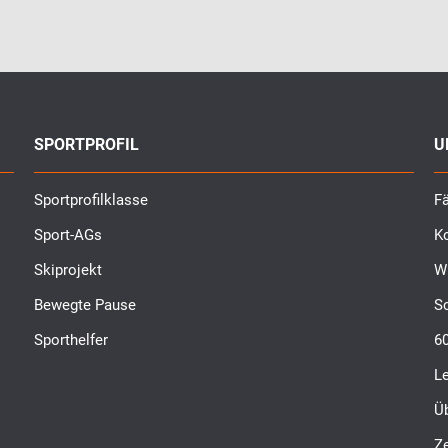
SPORTPROFIL
U
Sportprofilklasse
Fä
Sport-AGs
K
Skiprojekt
W
Bewegte Pause
S
Sporthelfer
6
L
Ü
Ze