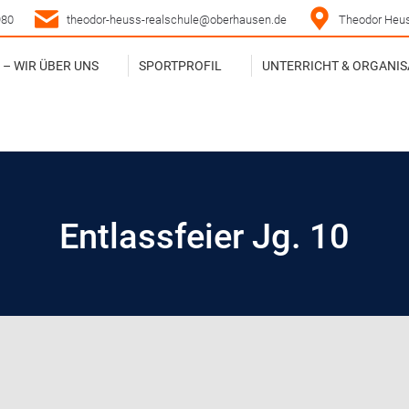
980
theodor-heuss-realschule@oberhausen.de
Theodor Heus
– WIR ÜBER UNS
SPORTPROFIL
UNTERRICHT & ORGANIS
– WIR ÜBER UNS
SPORTPROFIL
UNTERRICHT & ORGANIS
Entlassfeier Jg. 10