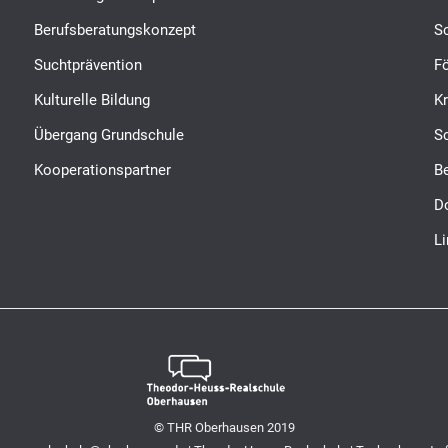
Berufsberatungskonzept
S
Suchtprävention
Fö
Kulturelle Bildung
K
Übergang Grundschule
S
Kooperationspartner
B
D
L
© THR Oberhausen 2019