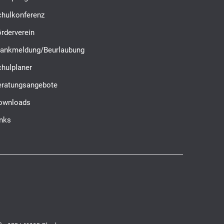
chulkonferenz
rderverein
rankmeldung/Beurlaubung
chulplaner
eratungsangebote
ownloads
inks