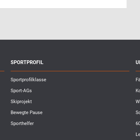
SPORTPROFIL
U
Sportprofilklasse
Fä
Sport-AGs
K
Skiprojekt
W
Bewegte Pause
S
Sporthelfer
6
L