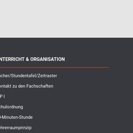
NTERRICHT & ORGANISATION
cher/Stundentafel/Zeitraster
ontakt zu den Fachschaften
P I
chulordnung
0-Minuten-Stunde
ehrerraumprinzip