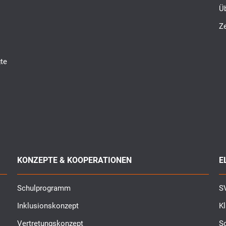
Ü
Ze
te
KONZEPTE & KOOPERATIONEN
E
Schulprogramm
SV
Inklusionskonzept
K
Vertretungskonzept
Sc