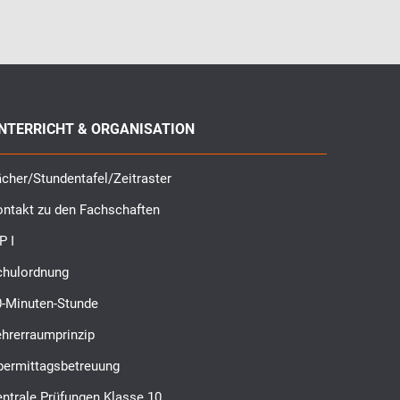
NTERRICHT & ORGANISATION
cher/Stundentafel/Zeitraster
ontakt zu den Fachschaften
P I
chulordnung
0-Minuten-Stunde
ehrerraumprinzip
bermittagsbetreuung
ntrale Prüfungen Klasse 10