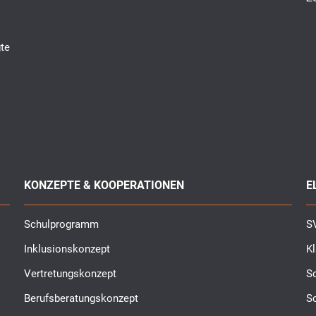
te
KONZEPTE & KOOPERATIONEN
E
Schulprogramm
SV
Inklusionskonzept
K
Vertretungskonzept
Sc
Berufsberatungskonzept
S