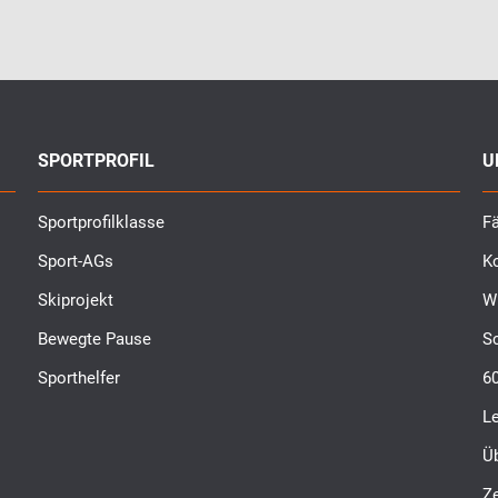
SPORTPROFIL
U
Sportprofilklasse
Fä
Sport-AGs
K
Skiprojekt
W
Bewegte Pause
S
Sporthelfer
6
L
Ü
Ze