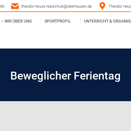
980
theodor-heuss-realschule@oberhausen.de
Theodor Heus
– WIR ÜBER UNS
SPORTPROFIL
UNTERRICHT & ORGANIS
– WIR ÜBER UNS
SPORTPROFIL
UNTERRICHT & ORGANIS
Beweglicher Ferientag