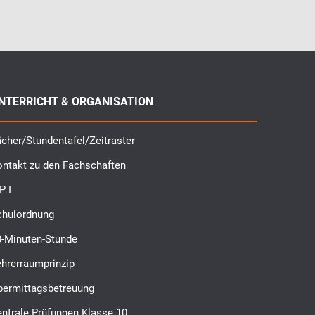
NTERRICHT & ORGANISATION
cher/Stundentafel/Zeitraster
ontakt zu den Fachschaften
P I
chulordnung
0-Minuten-Stunde
ehrerraumprinzip
bermittagsbetreuung
ntrale Prüfungen Klasse 10