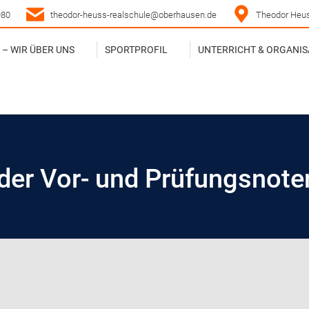
980
theodor-heuss-realschule@oberhausen.de
Theodor Heus
– WIR ÜBER UNS
SPORTPROFIL
UNTERRICHT & ORGANIS
– WIR ÜBER UNS
SPORTPROFIL
UNTERRICHT & ORGANIS
der Vor- und Prüfungsnote