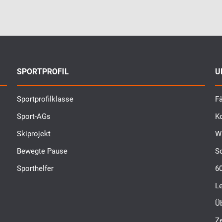
SPORTPROFIL
U
Sportprofilklasse
Fä
Sport-AGs
K
Skiprojekt
W
Bewegte Pause
S
Sporthelfer
6
L
Ü
Ze