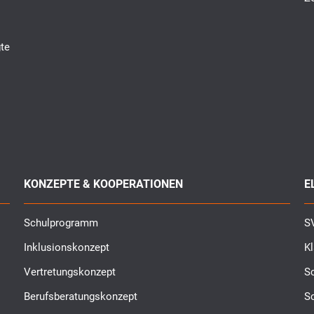
te
KONZEPTE & KOOPERATIONEN
E
Schulprogramm
SV
Inklusionskonzept
K
Vertretungskonzept
Sc
Berufsberatungskonzept
S