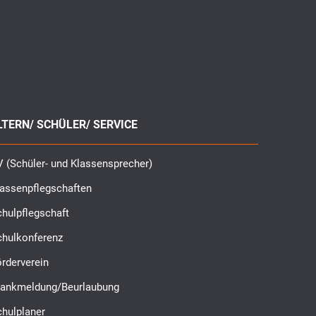
LTERN/ SCHÜLER/ SERVICE
 (Schüler- und Klassensprecher)
lassenpflegschaften
hulpflegschaft
chulkonferenz
rderverein
rankmeldung/Beurlaubung
chulplaner