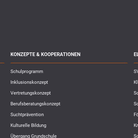
KONZEPTE & KOOPERATIONEN
E
Schulprogramm
SV
Inklusionskonzept
K
Vertretungskonzept
Sc
Berufsberatungskonzept
S
Suchtprävention
Fö
Kulturelle Bildung
K
Übergang Grundschule
S