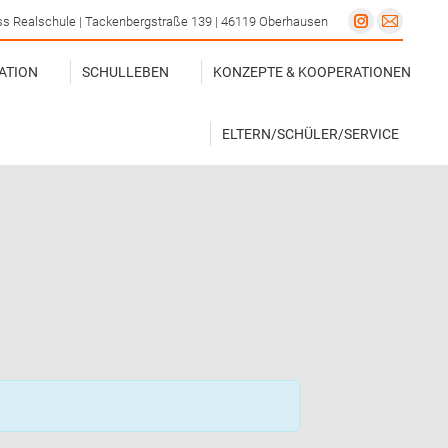
s Realschule | Tackenbergstraße 139 | 46119 Oberhausen
Instagram
E-
ATION
SCHULLEBEN
KONZEPTE & KOOPERATIONEN
page
Mail
ATION
SCHULLEBEN
KONZEPTE & KOOPERATIONEN
opens
page
ELTERN/SCHÜLER/SERVICE
in
opens
new
in
ELTERN/SCHÜLER/SERVICE
window
new
windo