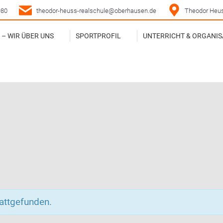
980
theodor-heuss-realschule@oberhausen.de
Theodor Heus
– WIR ÜBER UNS
SPORTPROFIL
UNTERRICHT & ORGANIS
– WIR ÜBER UNS
SPORTPROFIL
UNTERRICHT & ORGANIS
tattgefunden.