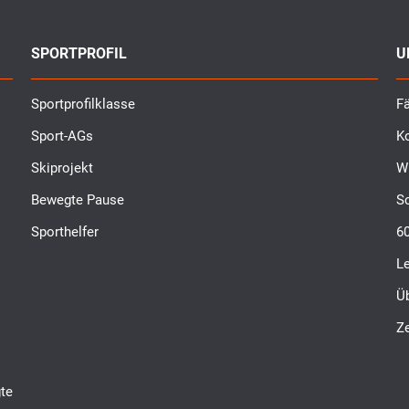
SPORTPROFIL
U
Sportprofilklasse
Fä
Sport-AGs
K
Skiprojekt
W
Bewegte Pause
S
Sporthelfer
6
L
Ü
Ze
te