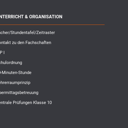
NTERRICHT & ORGANISATION
cher/Stundentafel/Zeitraster
ontakt zu den Fachschaften
P I
chulordnung
0-Minuten-Stunde
ehrerraumprinzip
bermittagsbetreuung
ntrale Prüfungen Klasse 10